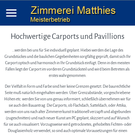
Zimmerei Matthies
Hochwertige Carports und Pavillions
Ihre vertrauensvolle Zimmerei
Historie
...werden bei uns für Sie individuell geplant. Hiebei werden die Lage des
Kontakt
Grundstückes und die baulichen Gegebenheiten sorgfältig geprüft, damit sich Ihr
Carport optisch und harmonisch in Ihr Grundstück einfügt. Denn in den meisten
Alle Leistungen
Fällen liegt der Carport im vorderen Grundstücksteil und wird beim Betreten als
Haus, Gauben, Anbauten
erstes wahrgenommen.
Carports
Der Vielfalt in Form und Farbe sind hier keine Grenzen gesetzt. Die baurechtliche
Dachsanierungen / eindeckung
Seite muß natürlich eingehalten werden. Über Grenzabstände, vorgeschriebene
Terrasse & Balkon
Höhen etc. werden Sie von uns genau informiert, schließlich übernehmen wir für
sie auch den Bauantrag. Die Carports, ob Flachdach, Satteldach, oder Attika,
Weitere Ideen und Bilder
werden von uns nach alter Zimmererkunst traditionell verzapft und abgebunden
Projekt mit der Oberschule Hanstedt
(zugeschnitten) und nach neuer Kunst am PC geplant, skizziert und auf Wunsch
für sie auch visualisiert. Vorzugsweise wird getrocknetes, gehobeltes Fichten- oder
Douglasienholz verwendet, so sind auch optimale Vorausetzungen für einen
Impressum